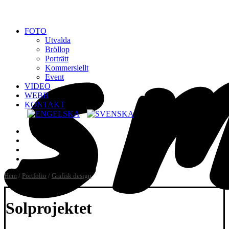
FOTO
Utvalda
Bröllop
Porträtt
Kommersiellt
Event
VIDEO
WEBB
KONTAKT
Hem
/
Portfolio
/
Grafisk design
Solprojektet