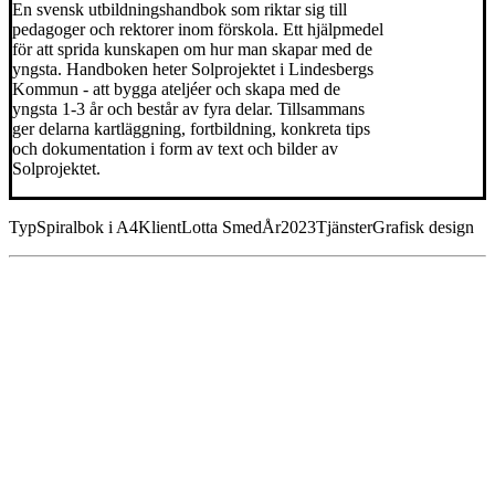
En svensk utbildningshandbok som riktar sig till
pedagoger och rektorer inom förskola. Ett hjälpmedel
för att sprida kunskapen om hur man skapar med de
yngsta. Handboken heter Solprojektet i Lindesbergs
Kommun - att bygga ateljéer och skapa med de
yngsta 1-3 år och består av fyra delar. Tillsammans
ger delarna kartläggning, fortbildning, konkreta tips
och dokumentation i form av text och bilder av
Solprojektet.
Typ
Spiralbok i A4
Klient
Lotta Smed
År
2023
Tjänster
Grafisk design