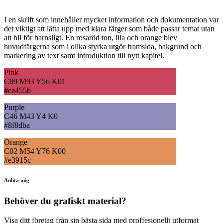
I en skrift som innehåller mycket information och dokumentation var
det viktigt att lätta upp med klara färger som både passar temat utan
att bli för barnsligt. En rosaröd ton, lila och orange blev
huvudfärgerna som i olika styrka utgör framsida, bakgrund och
markering av text samt introduktion till nytt kapitel.
Pink
C09 M93 Y56 K01
#ca455b
Purple
C46 M43 Y4 K0
#8f8dba
Orange
C02 M54 Y76 K00
#e3915c
Anlita mig
Behöver du grafiskt material?
Visa ditt företag från sin bästa sida med proffesionellt utformat