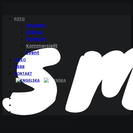
FOTO
Utvalda
Bröllop
Porträtt
Kommersiellt
Event
VIDEO
WEBB
KONTAKT