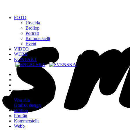
FOTO
Utvalda
Bröllop
Porträtt
Kommersiellt
Event
VIDEO
WEBB
KONTAKT
Visa alla
Grafisk design
Bröllop
Porträtt
Kommersiellt
Webb